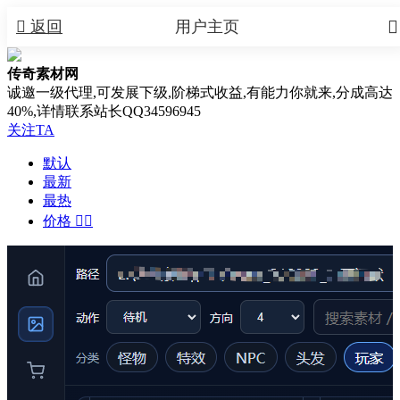


返回
用户主页
传奇素材网
诚邀一级代理,可发展下级,阶梯式收益,有能力你就来,分成高达
40%,详情联系站长QQ34596945
关注TA
默认
最新
最热
价格

