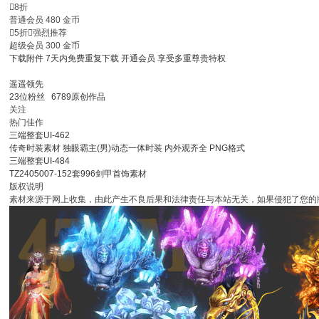

8折
普通会员
480
金币

5折

强烈推荐
超级会员
300
金币
下载附件
7天内免费重复下载
开通会员
享受多重尊贵特权
遥遥领先
23
位粉丝
6789
原创作品
关注
热门佳作
三端整套UI-462
传奇时装素材 独眼霸主(男)动态一体时装 内外观齐全 PNG格式
三端整套UI-484
TZ2405007-152套996剑甲首饰素材
版权说明
素材来源于网上收集，由此产生不良后果和法律责任与本站无关，如果侵犯了您的版权，请