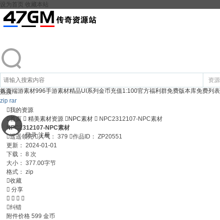
设为首页
收藏本站
资源
首页
端游素材
996手游素材
精品UI系列
金币充值1:100
官方福利群
免费版本库
免费列表
热搜:
zip
rar

我的资源

首页

精美素材资源

NPC素材

NPC2312107-NPC素材
NPC2312107-NPC素材
登录
注册

遥遥领先

人气：
379

作品ID：
ZP20551
更新：
2024-01-01
下载：
8 次
大小：
377.00字节
格式：
zip

收藏

分享





纠错
附件价格
599
金币