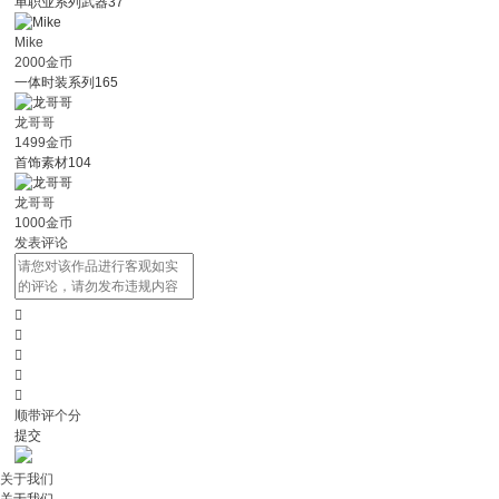
单职业系列武器37
Mike
2000金币
一体时装系列165
龙哥哥
1499金币
首饰素材104
龙哥哥
1000金币
发表评论





顺带评个分
提交
关于我们