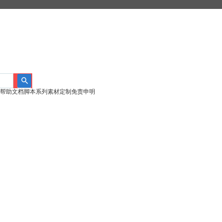
帮助文档
脚本系列
素材定制
免责申明
搜
索