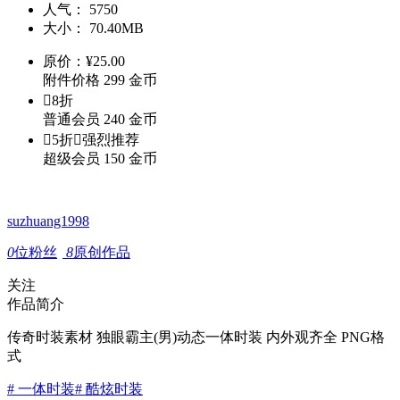
人气：
5750
大小：
70.40MB
原价：
¥
25.00
附件价格
299
金币

8折
普通会员
240
金币

5折

强烈推荐
超级会员
150
金币
suzhuang1998
0
位粉丝
8
原创作品
关注
作品简介
传奇时装素材 独眼霸主(男)动态一体时装 内外观齐全 PNG格
式
# 一体时装
# 酷炫时装