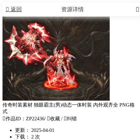


返回
资源详情
传奇时装素材 独眼霸主(男)动态一体时装 内外观齐全 PNG格
式

作品ID：ZP22436
/

收藏
/

纠错
更新：
2025-04-01
下载：
2 次