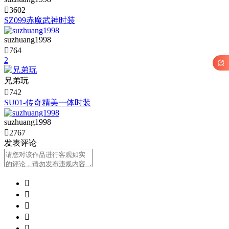

3602
SZ099赤魔武神时装
suzhuang1998

764
2

兄弟玩

742
SU01-传奇精美一体时装
suzhuang1998

2767
发表评论




