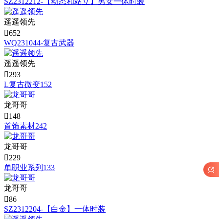
SZ2312212-【动态和站立】男女一体时装
遥遥领先

652
WQ231044-复古武器
遥遥领先

293
L复古微变152
龙哥哥

148
首饰素材242
龙哥哥

229
单职业系列133

龙哥哥

86
SZ2312204-【白金】一体时装