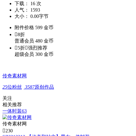
下载：
16 次
人气：
1593
大小：
0.00字节
附件价格
599
金币

8折
普通会员
480
金币

5折

强烈推荐
超级会员
300
金币
传奇素材网
25
位粉丝
3587
原创作品
关注
相关推荐
一体时装63
传奇素材网

230