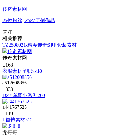
传奇素材网
25
位粉丝
3587
原创作品
关注
相关推荐
TZ2508021-精美传奇剑甲套装素材
传奇素材网

168
衣服素材单职业18
a512608856

333
DZY单职业系列200
a441767525

119
L首饰素材312
龙哥哥