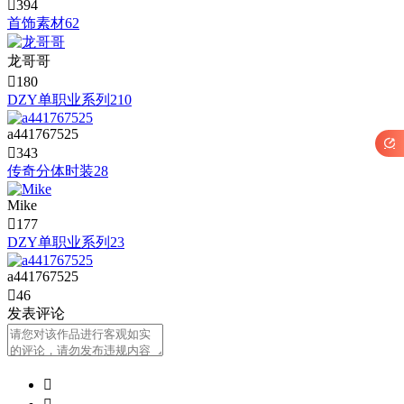

394
首饰素材62
龙哥哥

180
DZY单职业系列210
a441767525


343
传奇分体时装28
Mike

177
DZY单职业系列23
a441767525

46
发表评论
