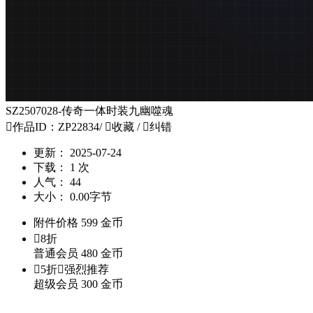
SZ2507028-传奇一体时装九幽噬魂

作品ID：ZP22834
/

收藏
/

纠错
更新：
2025-07-24
下载：
1 次
人气：
44
大小：
0.00字节
附件价格
599
金币

8折
普通会员
480
金币

5折

强烈推荐
超级会员
300
金币