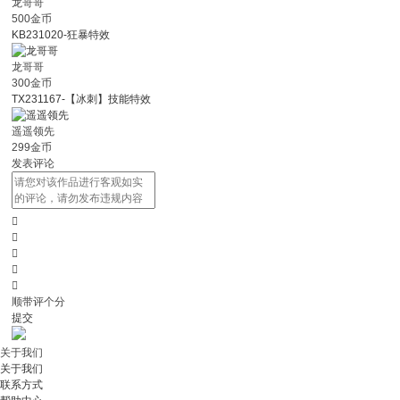
龙哥哥
500金币
KB231020-狂暴特效
龙哥哥
300金币
TX231167-【冰刺】技能特效
遥遥领先
299金币
发表评论





顺带评个分
提交
关于我们
关于我们
联系方式