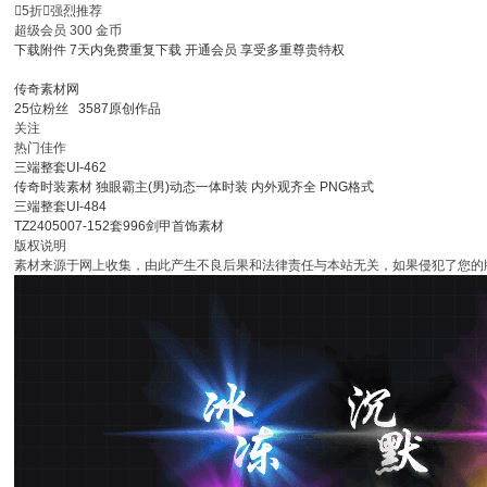

5折

强烈推荐
超级会员
300
金币
下载附件
7天内免费重复下载
开通会员
享受多重尊贵特权
传奇素材网
25
位粉丝
3587
原创作品
关注
热门佳作
三端整套UI-462
传奇时装素材 独眼霸主(男)动态一体时装 内外观齐全 PNG格式
三端整套UI-484
TZ2405007-152套996剑甲首饰素材
版权说明
素材来源于网上收集，由此产生不良后果和法律责任与本站无关，如果侵犯了您的版权，请