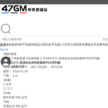
设为首页
收藏本站
资源
首页
端游素材
996手游素材
精品UI系列
金币充值1:100
官方福利群
免费版本库
免费列表
热搜:
zip
rar

我的资源

首页

特效资源

击杀特效

TX2601072-高清动击杀特效素材PNG序列帧
TX2601072-高清动击杀特效素材PNG序列帧
登录
注册

传奇素材网

人气：
805

作品ID：
ZP23335
更新：
2026-01-30
下载：
2 次

收藏

分享





纠错
附件价格
599
金币

8折
普通会员
480
金币