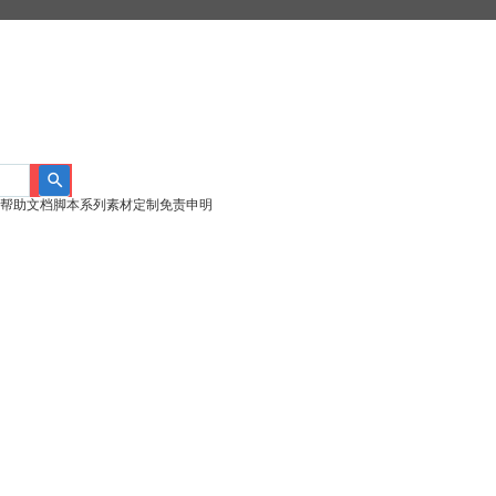
帮助文档
脚本系列
素材定制
免责申明
搜
索