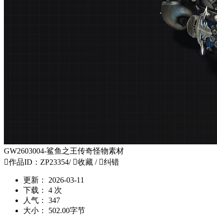
GW2603004-鲨鱼之王传奇怪物素材

作品ID：ZP23354
/

收藏
/

纠错
更新：
2026-03-11
下载：
4 次
人气：
347
大小：
502.00字节