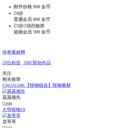
附件价格
999
金币

8折
普通会员
800
金币

5折

强烈推荐
超级会员
500
金币
传奇素材网
25
位粉丝
3587
原创作品
关注
相关推荐
GW231248-【怪物组合】怪物素材
遥遥领先

200
大型怪物19
龙哥哥