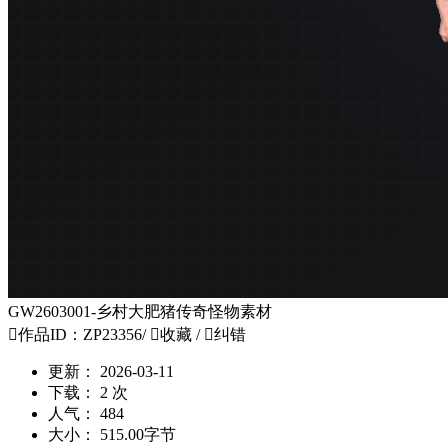
GW2603001-乡村大肥猪传奇怪物素材

作品ID：ZP23356
/

收藏
/

纠错
更新：
2026-03-11
下载：
2 次
人气：
484
大小：
515.00字节