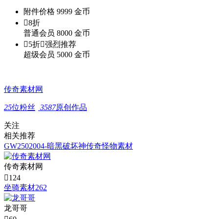
附件价格
9999
金币

8折
普通会员
8000
金币

5折

强烈推荐
超级会员
5000
金币
传奇素材网
25
位粉丝
3587
原创作品
关注
相关推荐
GW2502004-暗黑破坏神传奇怪物素材
传奇素材网

124
坐骑素材262
龙哥哥