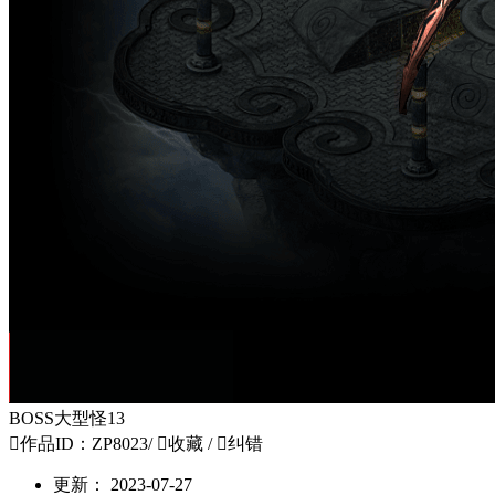
BOSS大型怪13

作品ID：ZP8023
/

收藏
/

纠错
更新：
2023-07-27