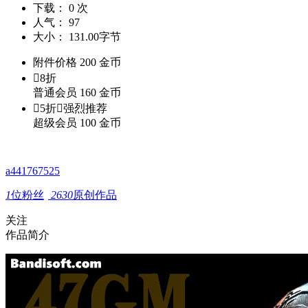
下载：
0 次
人气：
97
大小：
131.00字节
附件价格
200
金币

8折
普通会员
160
金币

5折

强烈推荐
超级会员
100
金币
a441767525
1
位粉丝
2630
原创作品
关注
作品简介